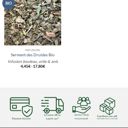
BIO
INFUSION
Serment des Druides Bio
Infusion bouleau, ortie & anis
4,45
€
–
17,80
€