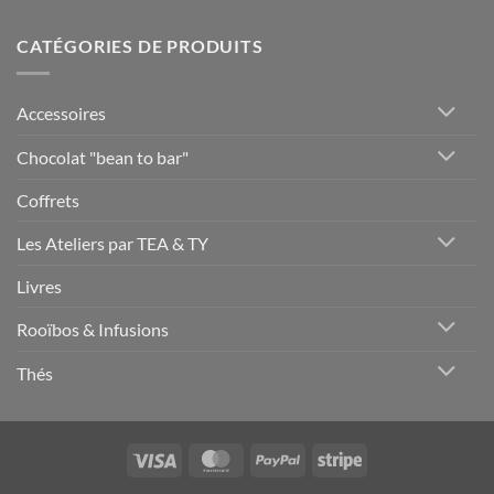
CATÉGORIES DE PRODUITS
Accessoires
Chocolat "bean to bar"
Coffrets
Les Ateliers par TEA & TY
Livres
Rooïbos & Infusions
Thés
Visa
MasterCard
PayPal
Stripe