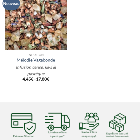
Nouveau
INFUSION
Mélodie Vagabonde
Infusion cerise, kiwi &
pastèque
4,45
€
–
17,80
€