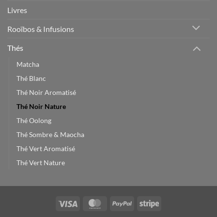
Livres
Rooïbos & Infusions
Thés
Matcha
Thé Blanc
Thé Noir Aromatisé
Thé Noir Nature
Thé Oolong
Thé Sombre & Maocha
Thé Vert Aromatisé
Thé Vert Nature
Visa
MasterCard
PayPal
Stripe