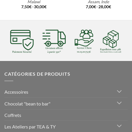
Malawi
Assam, Inde
7,50
€
–
30,00
€
7,00
€
–
28,00
€
CATÉGORIES DE PRODUITS
Accessoires
Chocolat "bean to bar"
Coffrets
Les Ateliers par TEA & TY