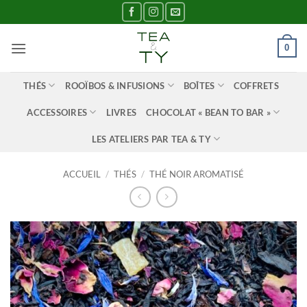
Passer
au
contenu
0
THÉS
ROOÏBOS & INFUSIONS
BOÎTES
COFFRETS
ACCESSOIRES
LIVRES
CHOCOLAT « BEAN TO BAR »
LES ATELIERS PAR TEA & TY
ACCUEIL
/
THÉS
/
THÉ NOIR AROMATISÉ