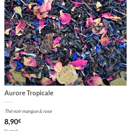
Aurore Tropicale
Thé noir mangue & rose
8,90
€