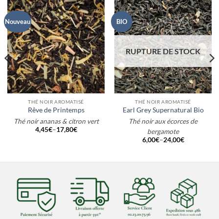
Nouveau
BIO
RUPTURE DE STOCK
THÉ NOIR AROMATISÉ
THÉ NOIR AROMATISÉ
Rêve de Printemps
Earl Grey Supernatural Bio
Thé noir ananas & citron vert
Thé noir aux écorces de
4,45
€
–
17,80
€
bergamote
6,00
€
–
24,00
€