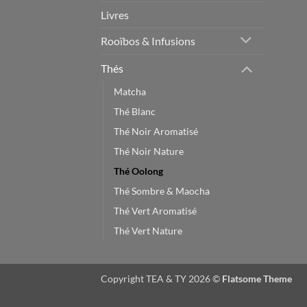
Livres
Rooïbos & Infusions
Thés
Matcha
Thé Blanc
Thé Noir Aromatisé
Thé Noir Nature
Thé Oolong
Thé Sombre & Maocha
Thé Vert Aromatisé
Thé Vert Nature
Copyright TEA & TY 2026 ©
Flatsome Theme