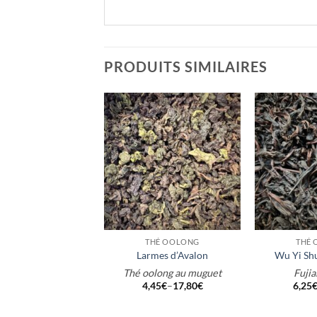
PRODUITS SIMILAIRES
+
+
É NOIR NATURE
THÉ OOLONG
THÉ
Shan Lin Xi
Larmes d’Avalon
Wu Yi Shu
ntou, Taïwan
Thé oolong au muguet
Fujia
,25
€
–
98,00
€
4,45
€
–
17,80
€
6,25