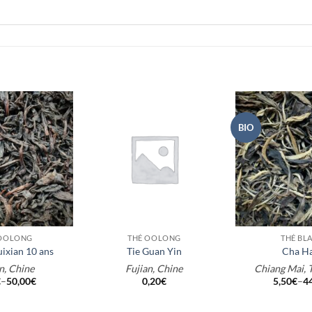
BIO
+
+
 OOLONG
THÉ OOLONG
THÉ BL
ixian 10 ans
Tie Guan Yin
Cha Ha
n, Chine
Fujian, Chine
Chiang Mai, 
€
–
50,00
€
0,20
€
5,50
€
–
4