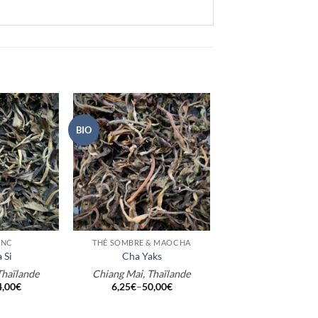
BIO
+
ANC
THÉ SOMBRE & MAOCHA
 Si
Cha Yaks
Thaïlande
Chiang Mai, Thaïlande
4,00
€
6,25
€
–
50,00
€