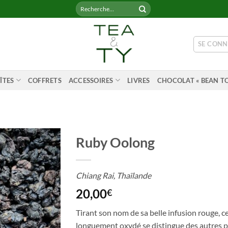
Recherche
pour :
SE CONN
ÎTES
COFFRETS
ACCESSOIRES
LIVRES
CHOCOLAT « BEAN TO
Ruby Oolong
Chiang Rai, Thaïlande
20,00
€
Tirant son nom de sa belle infusion rouge, c
longuement oxydé se distingue des autres p