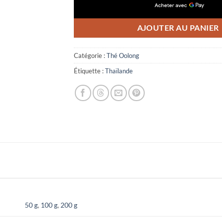
AJOUTER AU PANIER
Catégorie :
Thé Oolong
Étiquette :
Thaïlande
50 g
,
100 g
,
200 g