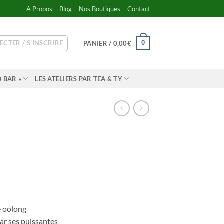
A Propos
Blog
Nos Boutiques
Contact
ECTER / S’INSCRIRE
0
PANIER /
0,00
€
 BAR »
LES ATELIERS PAR TEA & TY
e oolong
ar ses puissantes