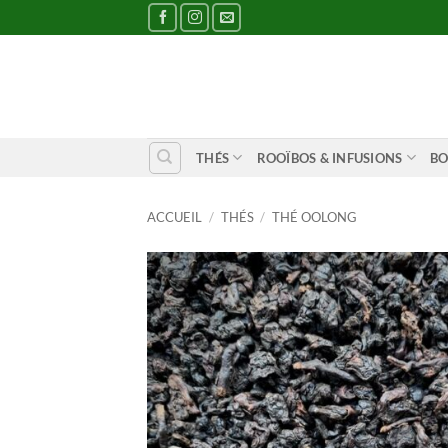
Passer
au
contenu
THÉS
ROOÏBOS & INFUSIONS
BO
ACCUEIL
/
THÉS
/
THÉ OOLONG