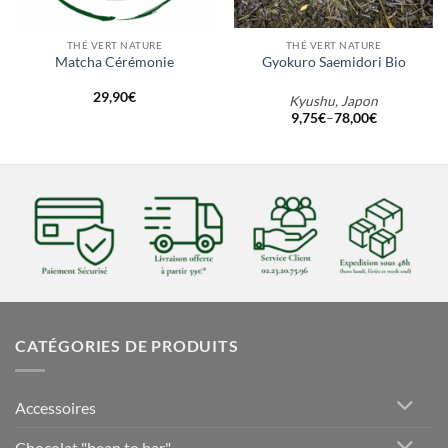
THÉ VERT NATURE
THÉ VERT NATURE
Matcha Cérémonie
Gyokuro Saemidori Bio
29,90
€
Kyushu, Japon
9,75
€
–
78,00
€
CATÉGORIES DE PRODUITS
Accessoires
Chocolat "bean to bar"