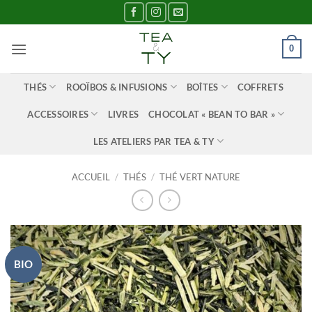
Passer
au
contenu
0
THÉS
ROOÏBOS & INFUSIONS
BOÎTES
COFFRETS
ACCESSOIRES
LIVRES
CHOCOLAT « BEAN TO BAR »
LES ATELIERS PAR TEA & TY
ACCUEIL
/
THÉS
/
THÉ VERT NATURE
BIO