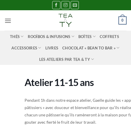
Passer
au
contenu
0
THÉS
ROOÏBOS & INFUSIONS
BOÎTES
COFFRETS
ACCESSOIRES
LIVRES
CHOCOLAT « BEAN TO BAR »
LES ATELIERS PAR TEA & TY
Atelier 11-15 ans
Pendant 1h dans notre espace atelier, Gaelle guide les « app
pâtissiers » avec douceur et bienveillance pour qu’ils réalis
chacun une pâtisserie qu’ils ramèneront à la maison pour f
gouter avec fierté le fruit de leur travail.