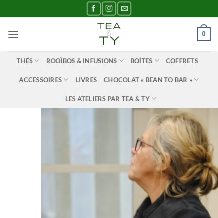
Passer
au
contenu
0
THÉS
ROOÏBOS & INFUSIONS
BOÎTES
COFFRETS
ACCESSOIRES
LIVRES
CHOCOLAT « BEAN TO BAR »
LES ATELIERS PAR TEA & TY