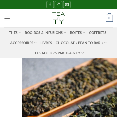
Passer
au
contenu
0
THÉS
ROOÏBOS & INFUSIONS
BOÎTES
COFFRETS
ACCESSOIRES
LIVRES
CHOCOLAT « BEAN TO BAR »
LES ATELIERS PAR TEA & TY