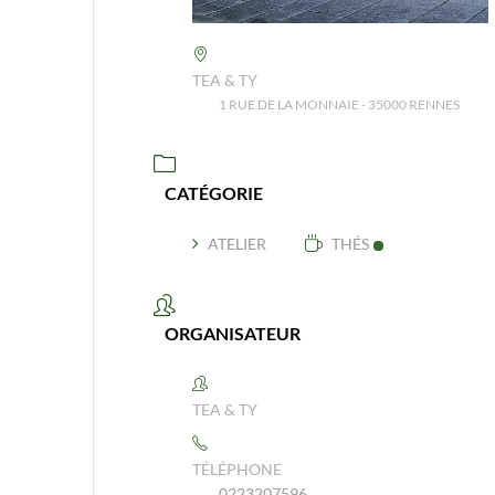
TEA & TY
1 RUE DE LA MONNAIE - 35000 RENNES
CATÉGORIE
ATELIER
THÉS
ORGANISATEUR
TEA & TY
TÉLÉPHONE
0223207596