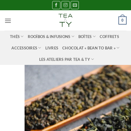
Passer
au
contenu
0
THÉS
ROOÏBOS & INFUSIONS
BOÎTES
COFFRETS
ACCESSOIRES
LIVRES
CHOCOLAT « BEAN TO BAR »
LES ATELIERS PAR TEA & TY