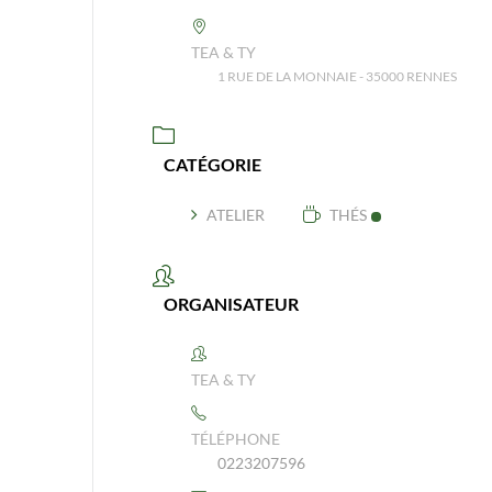
TEA & TY
1 RUE DE LA MONNAIE - 35000 RENNES
CATÉGORIE
ATELIER
THÉS
ORGANISATEUR
TEA & TY
TÉLÉPHONE
0223207596