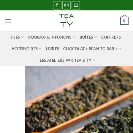
Passer
au
contenu
0
THÉS
ROOÏBOS & INFUSIONS
BOÎTES
COFFRETS
ACCESSOIRES
LIVRES
CHOCOLAT « BEAN TO BAR »
LES ATELIERS PAR TEA & TY