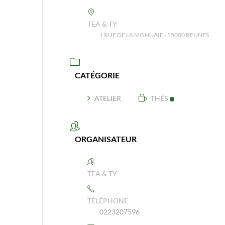
TEA & TY
1 RUE DE LA MONNAIE - 35000 RENNES
CATÉGORIE
ATELIER
THÉS
ORGANISATEUR
TEA & TY
TÉLÉPHONE
0223207596