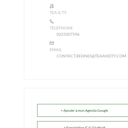
TEA & TY
TÉLÉPHONE
0223207596
EMAIL
CONTACT.RENNES@TEAANDTY.COM
+ Ajouter à mon Agenda Google
+ Exportation iCal / Outlook