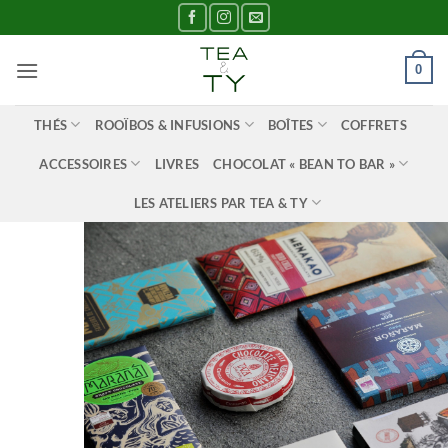
Passer
au
contenu
0
THÉS
ROOÏBOS & INFUSIONS
BOÎTES
COFFRETS
ACCESSOIRES
LIVRES
CHOCOLAT « BEAN TO BAR »
LES ATELIERS PAR TEA & TY