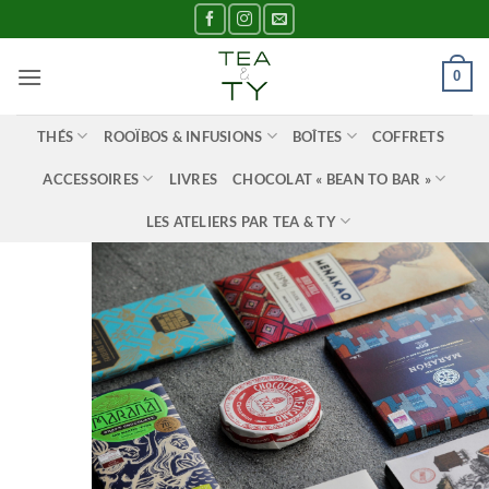
Passer
au
contenu
0
THÉS
ROOÏBOS & INFUSIONS
BOÎTES
COFFRETS
ACCESSOIRES
LIVRES
CHOCOLAT « BEAN TO BAR »
LES ATELIERS PAR TEA & TY