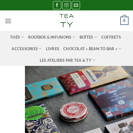
Passer
au
contenu
0
THÉS
ROOÏBOS & INFUSIONS
BOÎTES
COFFRETS
ACCESSOIRES
LIVRES
CHOCOLAT « BEAN TO BAR »
LES ATELIERS PAR TEA & TY