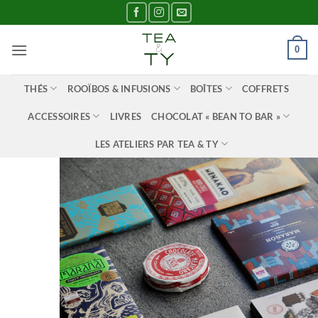
Passer
au
contenu
0
THÉS
ROOÏBOS & INFUSIONS
BOÎTES
COFFRETS
ACCESSOIRES
LIVRES
CHOCOLAT « BEAN TO BAR »
LES ATELIERS PAR TEA & TY