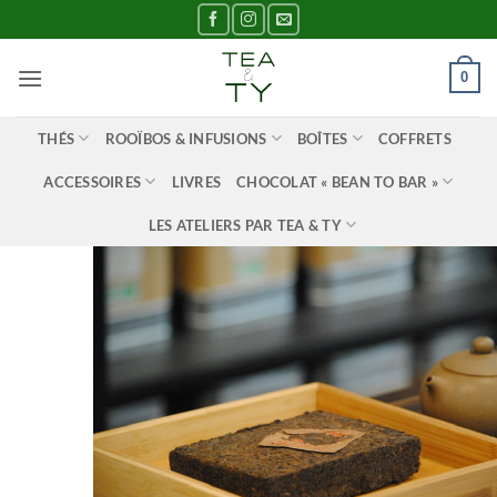
Passer
au
contenu
0
THÉS
ROOÏBOS & INFUSIONS
BOÎTES
COFFRETS
ACCESSOIRES
LIVRES
CHOCOLAT « BEAN TO BAR »
LES ATELIERS PAR TEA & TY