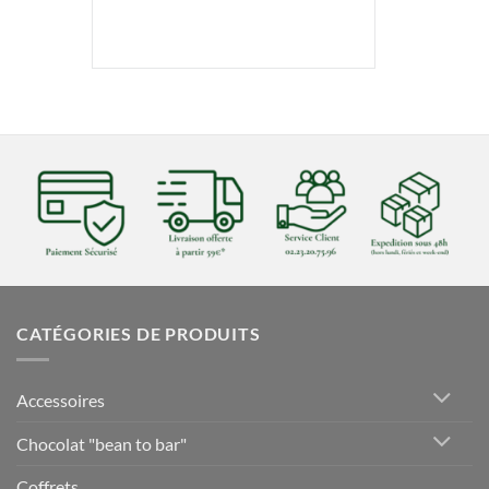
CATÉGORIES DE PRODUITS
Accessoires
Chocolat "bean to bar"
Coffrets