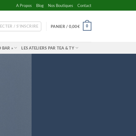
A Propos
Blog
Nos Boutiques
Contact
ECTER / S’INSCRIRE
0
PANIER /
0,00
€
 BAR »
LES ATELIERS PAR TEA & TY