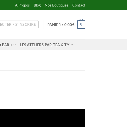
A Propos
Blog
Nos Boutiques
Contact
ECTER / S’INSCRIRE
0
PANIER /
0,00
€
 BAR »
LES ATELIERS PAR TEA & TY