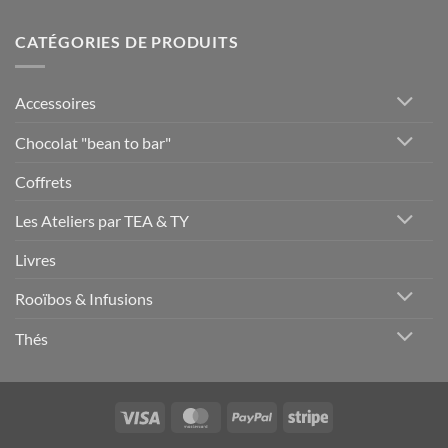
CATÉGORIES DE PRODUITS
Accessoires
Chocolat "bean to bar"
Coffrets
Les Ateliers par TEA & TY
Livres
Rooïbos & Infusions
Thés
Visa
MasterCard
PayPal
Stripe