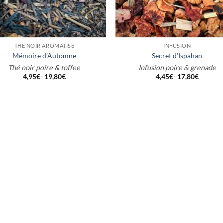
+
THÉ NOIR AROMATISÉ
INFUSION
Mémoire d’Automne
Secret d’Ispahan
Thé noir poire & toffee
Infusion poire & grenade
4,95
€
–
19,80
€
4,45
€
–
17,80
€