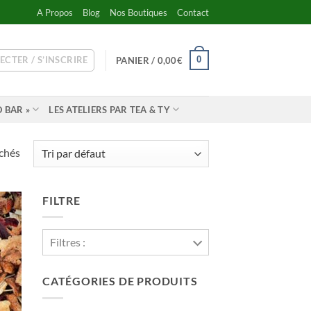
A Propos
Blog
Nos Boutiques
Contact
ECTER / S’INSCRIRE
0
PANIER /
0,00
€
 BAR »
LES ATELIERS PAR TEA & TY
ichés
FILTRE
Filtres :
CATÉGORIES DE PRODUITS