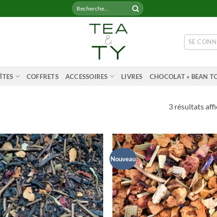
Recherche
pour :
SE CONN
ÎTES
COFFRETS
ACCESSOIRES
LIVRES
CHOCOLAT « BEAN TO
3 résultats aff
Nouveau