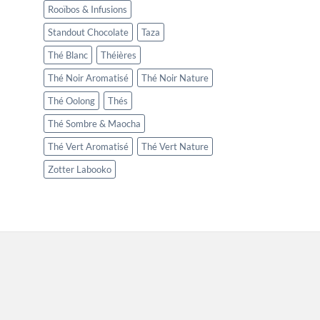
Rooïbos & Infusions
Standout Chocolate
Taza
Thé Blanc
Théières
Thé Noir Aromatisé
Thé Noir Nature
Thé Oolong
Thés
Thé Sombre & Maocha
Thé Vert Aromatisé
Thé Vert Nature
Zotter Labooko