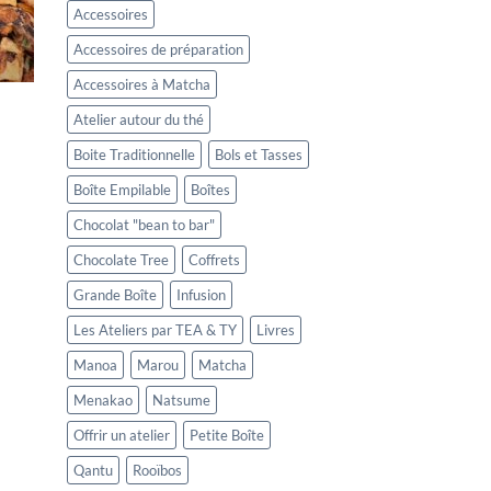
Accessoires
Accessoires de préparation
Accessoires à Matcha
Atelier autour du thé
Boite Traditionnelle
Bols et Tasses
Boîte Empilable
Boîtes
Chocolat "bean to bar"
Chocolate Tree
Coffrets
Grande Boîte
Infusion
Les Ateliers par TEA & TY
Livres
Manoa
Marou
Matcha
Menakao
Natsume
Offrir un atelier
Petite Boîte
Qantu
Rooïbos