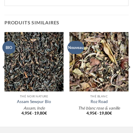
PRODUITS SIMILAIRES
BIO
Nouveau
THÉ NOIR NATURE
THÉ BLANC
Assam Sewpur Bio
Roz Road
Assam, Inde
Thé blanc rose & vanille
4,95
€
–
19,80
€
4,95
€
–
19,80
€