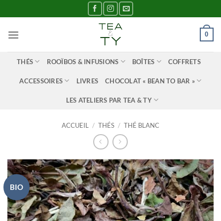
Passer
au
contenu
0
THÉS
ROOÏBOS & INFUSIONS
BOÎTES
COFFRETS
ACCESSOIRES
LIVRES
CHOCOLAT « BEAN TO BAR »
LES ATELIERS PAR TEA & TY
ACCUEIL
/
THÉS
/
THÉ BLANC
BIO