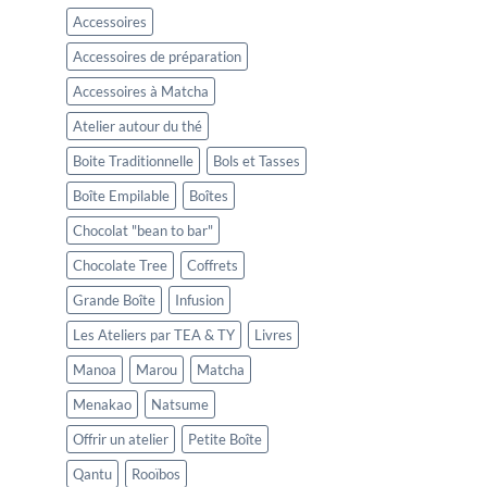
Accessoires
Accessoires de préparation
Accessoires à Matcha
Atelier autour du thé
Boite Traditionnelle
Bols et Tasses
Boîte Empilable
Boîtes
Chocolat "bean to bar"
Chocolate Tree
Coffrets
Grande Boîte
Infusion
Les Ateliers par TEA & TY
Livres
Manoa
Marou
Matcha
Menakao
Natsume
Offrir un atelier
Petite Boîte
Qantu
Rooïbos