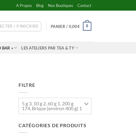
A Propos
Blog
Nos Boutiques
Contact
ECTER / S’INSCRIRE
0
PANIER /
0,00
€
 BAR »
LES ATELIERS PAR TEA & TY
FILTRE
5 g 3, 10 g 2, 60 g 1, 200 g
174, Brique (environ 400 g) 1
CATÉGORIES DE PRODUITS