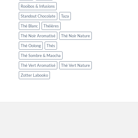
Rooïbos & Infusions
Standout Chocolate
Taza
Thé Blanc
Théières
Thé Noir Aromatisé
Thé Noir Nature
Thé Oolong
Thés
Thé Sombre & Maocha
Thé Vert Aromatisé
Thé Vert Nature
Zotter Labooko