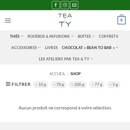
Passer
au
contenu
0
THÉS
ROOÏBOS & INFUSIONS
BOÎTES
COFFRETS
ACCESSOIRES
LIVRES
CHOCOLAT « BEAN TO BAR »
LES ATELIERS PAR TEA & TY
ACCUEIL
/
SHOP
FILTRER
10 g
70 g
200 g
77 g
5 g
Aucun produit ne correspond à votre sélection.