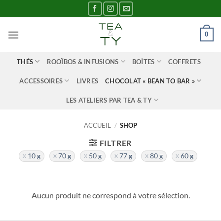
Passer
au
contenu
0
THÉS
ROOÏBOS & INFUSIONS
BOÎTES
COFFRETS
ACCESSOIRES
LIVRES
CHOCOLAT « BEAN TO BAR »
LES ATELIERS PAR TEA & TY
ACCUEIL
/
SHOP
FILTRER
10 g
70 g
50 g
77 g
80 g
60 g
Aucun produit ne correspond à votre sélection.