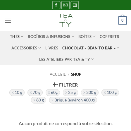
Passer
au
contenu
0
THÉS
ROOÏBOS & INFUSIONS
BOÎTES
COFFRETS
ACCESSOIRES
LIVRES
CHOCOLAT « BEAN TO BAR »
LES ATELIERS PAR TEA & TY
ACCUEIL
/
SHOP
FILTRER
10 g
70 g
60g
25 g
200 g
100 g
80 g
Brique (environ 400 g)
Aucun produit ne correspond à votre sélection.