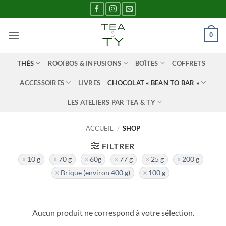
Passer
au
contenu
0
THÉS
ROOÏBOS & INFUSIONS
BOÎTES
COFFRETS
ACCESSOIRES
LIVRES
CHOCOLAT « BEAN TO BAR »
LES ATELIERS PAR TEA & TY
ACCUEIL
/
SHOP
FILTRER
10 g
70 g
60g
77 g
25 g
200 g
Brique (environ 400 g)
100 g
Aucun produit ne correspond à votre sélection.