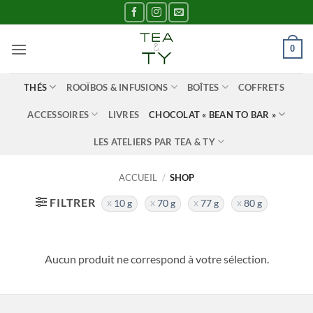
Passer
au
contenu
0
THÉS
ROOÏBOS & INFUSIONS
BOÎTES
COFFRETS
ACCESSOIRES
LIVRES
CHOCOLAT « BEAN TO BAR »
LES ATELIERS PAR TEA & TY
ACCUEIL
/
SHOP
FILTRER
10 g
70 g
77 g
80 g
Aucun produit ne correspond à votre sélection.