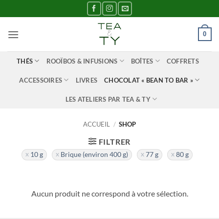
Passer
au
contenu
0
THÉS
ROOÏBOS & INFUSIONS
BOÎTES
COFFRETS
ACCESSOIRES
LIVRES
CHOCOLAT « BEAN TO BAR »
LES ATELIERS PAR TEA & TY
ACCUEIL
/
SHOP
FILTRER
10 g
Brique (environ 400 g)
77 g
80 g
Aucun produit ne correspond à votre sélection.