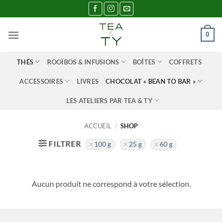
Passer
au
contenu
0
THÉS
ROOÏBOS & INFUSIONS
BOÎTES
COFFRETS
ACCESSOIRES
LIVRES
CHOCOLAT « BEAN TO BAR »
LES ATELIERS PAR TEA & TY
ACCUEIL
/
SHOP
FILTRER
100 g
25 g
60 g
Aucun produit ne correspond à votre sélection.