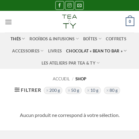
Passer
au
contenu
0
THÉS
ROOÏBOS & INFUSIONS
BOÎTES
COFFRETS
ACCESSOIRES
LIVRES
CHOCOLAT « BEAN TO BAR »
LES ATELIERS PAR TEA & TY
ACCUEIL
/
SHOP
FILTRER
200 g
50 g
10 g
80 g
Aucun produit ne correspond à votre sélection.