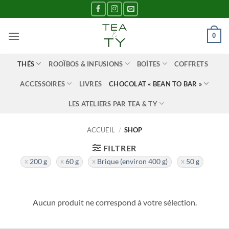
Passer
au
contenu
0
THÉS
ROOÏBOS & INFUSIONS
BOÎTES
COFFRETS
ACCESSOIRES
LIVRES
CHOCOLAT « BEAN TO BAR »
LES ATELIERS PAR TEA & TY
ACCUEIL
/
SHOP
FILTRER
200 g
60 g
Brique (environ 400 g)
50 g
Aucun produit ne correspond à votre sélection.