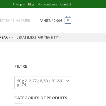
A Propos
Blog
Nos Boutiques
Contact
ECTER / S’INSCRIRE
0
PANIER /
0,00
€
 BAR »
LES ATELIERS PAR TEA & TY
FILTRE
50 g 212, 77 g 8, 80 g 20, 200
g 174
CATÉGORIES DE PRODUITS