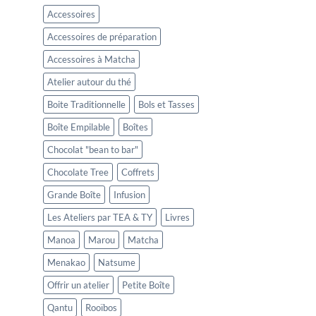
Accessoires
Accessoires de préparation
Accessoires à Matcha
Atelier autour du thé
Boite Traditionnelle
Bols et Tasses
Boîte Empilable
Boîtes
Chocolat "bean to bar"
Chocolate Tree
Coffrets
Grande Boîte
Infusion
Les Ateliers par TEA & TY
Livres
Manoa
Marou
Matcha
Menakao
Natsume
Offrir un atelier
Petite Boîte
Qantu
Rooïbos