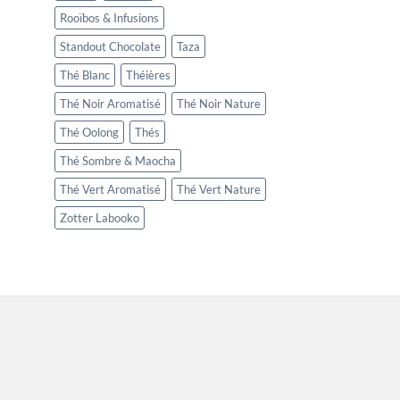
Rooïbos & Infusions
Standout Chocolate
Taza
Thé Blanc
Théières
Thé Noir Aromatisé
Thé Noir Nature
Thé Oolong
Thés
Thé Sombre & Maocha
Thé Vert Aromatisé
Thé Vert Nature
Zotter Labooko