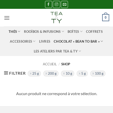
Passer
au
contenu
0
THÉS
ROOÏBOS & INFUSIONS
BOÎTES
COFFRETS
ACCESSOIRES
LIVRES
CHOCOLAT « BEAN TO BAR »
LES ATELIERS PAR TEA & TY
ACCUEIL
/
SHOP
FILTRER
25 g
200 g
10 g
5 g
100 g
Aucun produit ne correspond à votre sélection.