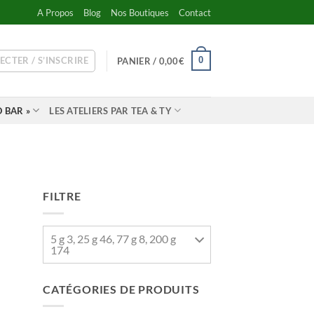
A Propos
Blog
Nos Boutiques
Contact
ECTER / S’INSCRIRE
0
PANIER /
0,00
€
 BAR »
LES ATELIERS PAR TEA & TY
FILTRE
5 g 3, 25 g 46, 77 g 8, 200 g
174
CATÉGORIES DE PRODUITS