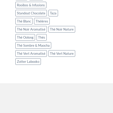
Rooïbos & Infusions
Standout Chocolate
Taza
Thé Blanc
Théières
Thé Noir Aromatisé
Thé Noir Nature
Thé Oolong
Thés
Thé Sombre & Maocha
Thé Vert Aromatisé
Thé Vert Nature
Zotter Labooko