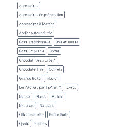
Accessoires
Accessoires de préparation
Accessoires à Matcha
Atelier autour du thé
Boite Traditionnelle
Bols et Tasses
Boîte Empilable
Boîtes
Chocolat "bean to bar"
Chocolate Tree
Coffrets
Grande Boîte
Infusion
Les Ateliers par TEA & TY
Livres
Manoa
Marou
Matcha
Menakao
Natsume
Offrir un atelier
Petite Boîte
Qantu
Rooïbos