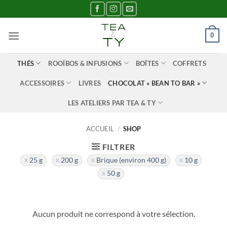
Passer
au
contenu
0
THÉS
ROOÏBOS & INFUSIONS
BOÎTES
COFFRETS
ACCESSOIRES
LIVRES
CHOCOLAT « BEAN TO BAR »
LES ATELIERS PAR TEA & TY
ACCUEIL
/
SHOP
FILTRER
25 g
200 g
Brique (environ 400 g)
10 g
50 g
Aucun produit ne correspond à votre sélection.