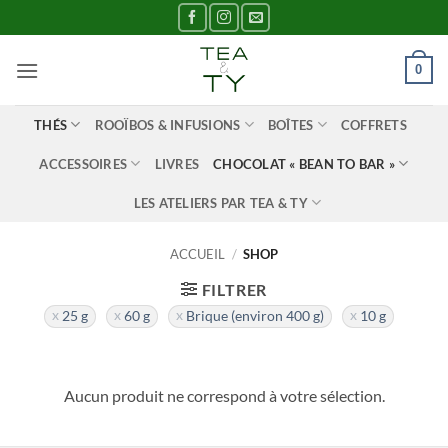
Passer
au
contenu
0
THÉS
ROOÏBOS & INFUSIONS
BOÎTES
COFFRETS
ACCESSOIRES
LIVRES
CHOCOLAT « BEAN TO BAR »
LES ATELIERS PAR TEA & TY
ACCUEIL
/
SHOP
FILTRER
25 g
60 g
Brique (environ 400 g)
10 g
Aucun produit ne correspond à votre sélection.