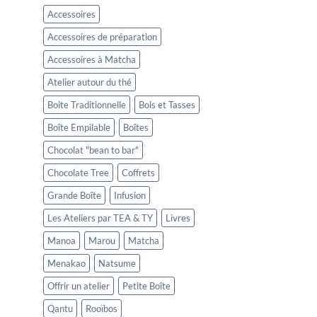
Accessoires
Accessoires de préparation
Accessoires à Matcha
Atelier autour du thé
Boite Traditionnelle
Bols et Tasses
Boîte Empilable
Boîtes
Chocolat "bean to bar"
Chocolate Tree
Coffrets
Grande Boîte
Infusion
Les Ateliers par TEA & TY
Livres
Manoa
Marou
Matcha
Menakao
Natsume
Offrir un atelier
Petite Boîte
Qantu
Rooïbos