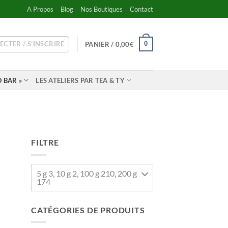
A Propos
Blog
Nos Boutiques
Contact
ECTER / S’INSCRIRE
0
PANIER /
0,00
€
 BAR »
LES ATELIERS PAR TEA & TY
FILTRE
5 g 3, 10 g 2, 100 g 210, 200 g
174
CATÉGORIES DE PRODUITS