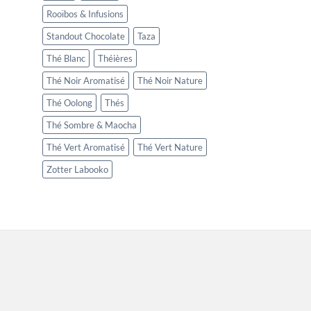
Rooïbos & Infusions
Standout Chocolate
Taza
Thé Blanc
Théières
Thé Noir Aromatisé
Thé Noir Nature
Thé Oolong
Thés
Thé Sombre & Maocha
Thé Vert Aromatisé
Thé Vert Nature
Zotter Labooko