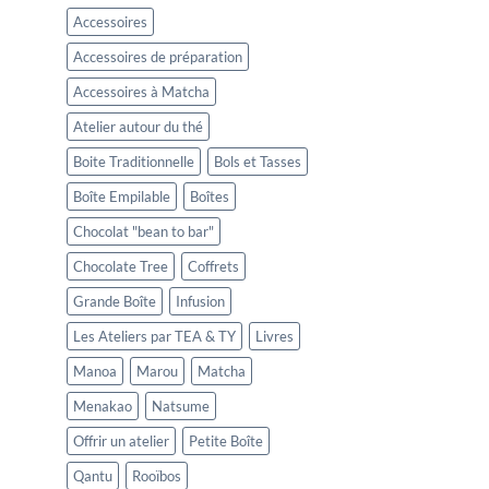
Accessoires
Accessoires de préparation
Accessoires à Matcha
Atelier autour du thé
Boite Traditionnelle
Bols et Tasses
Boîte Empilable
Boîtes
Chocolat "bean to bar"
Chocolate Tree
Coffrets
Grande Boîte
Infusion
Les Ateliers par TEA & TY
Livres
Manoa
Marou
Matcha
Menakao
Natsume
Offrir un atelier
Petite Boîte
Qantu
Rooïbos