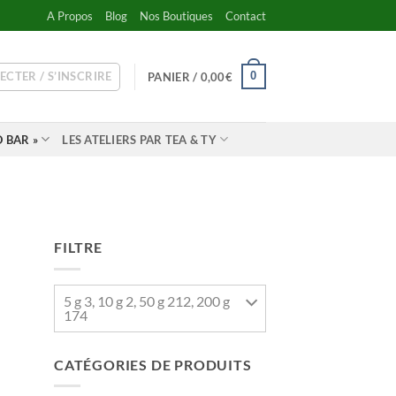
A Propos
Blog
Nos Boutiques
Contact
ECTER / S’INSCRIRE
0
PANIER /
0,00
€
 BAR »
LES ATELIERS PAR TEA & TY
FILTRE
5 g 3, 10 g 2, 50 g 212, 200 g
174
CATÉGORIES DE PRODUITS