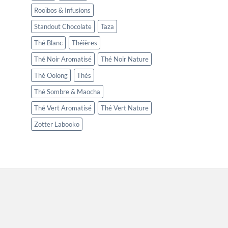
Rooïbos & Infusions
Standout Chocolate
Taza
Thé Blanc
Théières
Thé Noir Aromatisé
Thé Noir Nature
Thé Oolong
Thés
Thé Sombre & Maocha
Thé Vert Aromatisé
Thé Vert Nature
Zotter Labooko