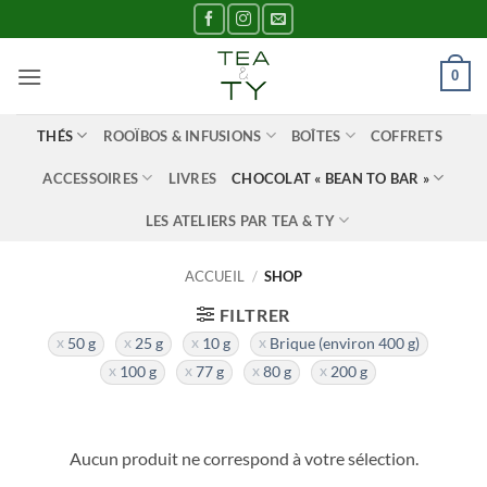
Passer
au
contenu
0
THÉS
ROOÏBOS & INFUSIONS
BOÎTES
COFFRETS
ACCESSOIRES
LIVRES
CHOCOLAT « BEAN TO BAR »
LES ATELIERS PAR TEA & TY
ACCUEIL
/
SHOP
FILTRER
50 g
25 g
10 g
Brique (environ 400 g)
100 g
77 g
80 g
200 g
Aucun produit ne correspond à votre sélection.