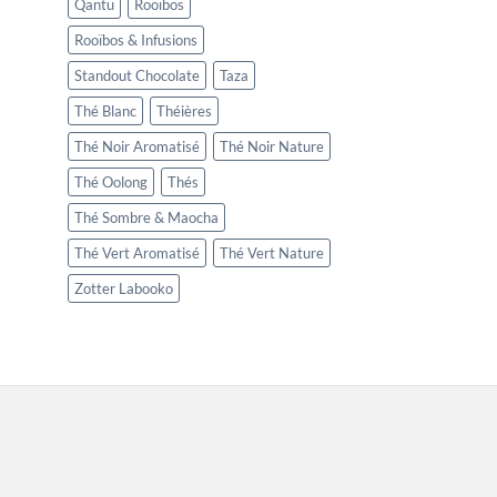
Qantu
Rooïbos
Rooïbos & Infusions
Standout Chocolate
Taza
Thé Blanc
Théières
Thé Noir Aromatisé
Thé Noir Nature
Thé Oolong
Thés
Thé Sombre & Maocha
Thé Vert Aromatisé
Thé Vert Nature
Zotter Labooko