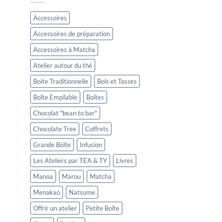
Accessoires
Accessoires de préparation
Accessoires à Matcha
Atelier autour du thé
Boite Traditionnelle
Bols et Tasses
Boîte Empilable
Boîtes
Chocolat "bean to bar"
Chocolate Tree
Coffrets
Grande Boîte
Infusion
Les Ateliers par TEA & TY
Livres
Manoa
Marou
Matcha
Menakao
Natsume
Offrir un atelier
Petite Boîte