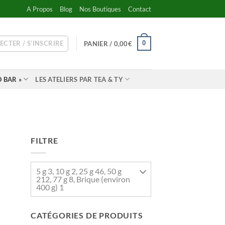
A Propos
Blog
Nos Boutiques
Contact
ECTER / S’INSCRIRE
0
PANIER /
0,00
€
 BAR »
LES ATELIERS PAR TEA & TY
FILTRE
5 g 3, 10 g 2, 25 g 46, 50 g
212, 77 g 8, Brique (environ
400 g) 1
CATÉGORIES DE PRODUITS