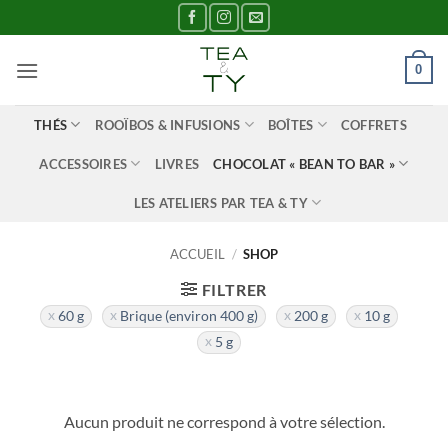
Passer
au
contenu
0
THÉS
ROOÏBOS & INFUSIONS
BOÎTES
COFFRETS
ACCESSOIRES
LIVRES
CHOCOLAT « BEAN TO BAR »
LES ATELIERS PAR TEA & TY
ACCUEIL
/
SHOP
FILTRER
60 g
Brique (environ 400 g)
200 g
10 g
5 g
Aucun produit ne correspond à votre sélection.