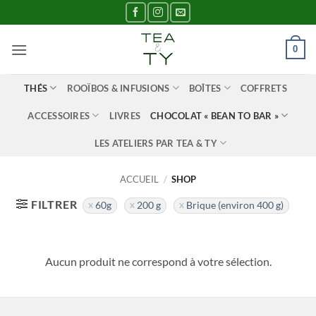
Passer
au
contenu
0
THÉS
ROOÏBOS & INFUSIONS
BOÎTES
COFFRETS
ACCESSOIRES
LIVRES
CHOCOLAT « BEAN TO BAR »
LES ATELIERS PAR TEA & TY
ACCUEIL
/
SHOP
FILTRER
60g
200 g
Brique (environ 400 g)
Aucun produit ne correspond à votre sélection.