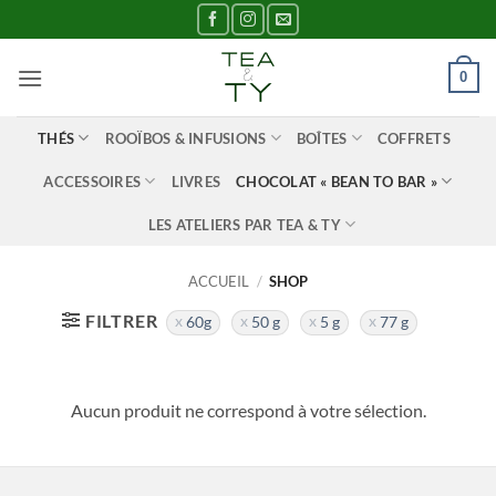
Passer
au
contenu
0
THÉS
ROOÏBOS & INFUSIONS
BOÎTES
COFFRETS
ACCESSOIRES
LIVRES
CHOCOLAT « BEAN TO BAR »
LES ATELIERS PAR TEA & TY
ACCUEIL
/
SHOP
FILTRER
60g
50 g
5 g
77 g
Aucun produit ne correspond à votre sélection.