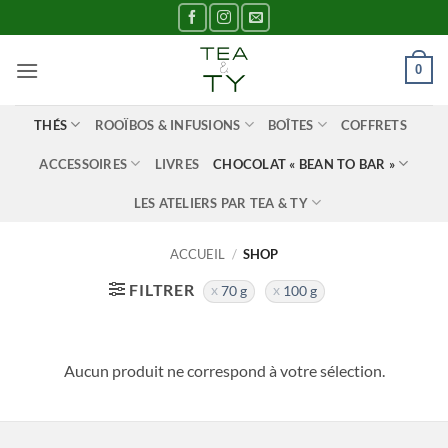
Passer
au
contenu
0
THÉS
ROOÏBOS & INFUSIONS
BOÎTES
COFFRETS
ACCESSOIRES
LIVRES
CHOCOLAT « BEAN TO BAR »
LES ATELIERS PAR TEA & TY
ACCUEIL
/
SHOP
FILTRER
70 g
100 g
Aucun produit ne correspond à votre sélection.