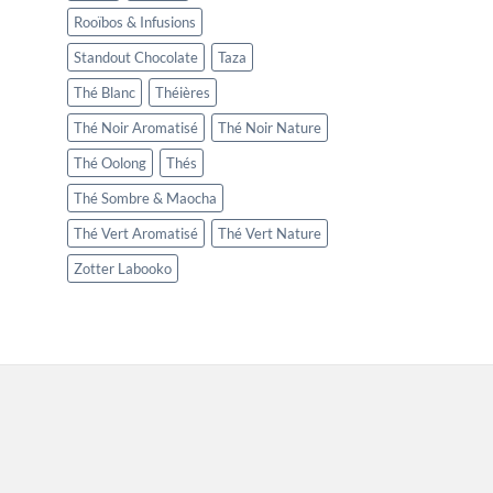
Rooïbos & Infusions
Standout Chocolate
Taza
Thé Blanc
Théières
Thé Noir Aromatisé
Thé Noir Nature
Thé Oolong
Thés
Thé Sombre & Maocha
Thé Vert Aromatisé
Thé Vert Nature
Zotter Labooko