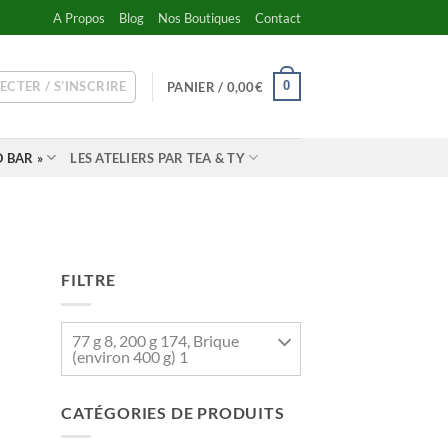
A Propos
Blog
Nos Boutiques
Contact
ECTER / S’INSCRIRE
0
PANIER /
0,00
€
 BAR »
LES ATELIERS PAR TEA & TY
FILTRE
77 g 8, 200 g 174, Brique
(environ 400 g) 1
CATÉGORIES DE PRODUITS