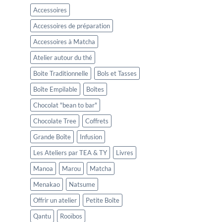
Accessoires
Accessoires de préparation
Accessoires à Matcha
Atelier autour du thé
Boite Traditionnelle
Bols et Tasses
Boîte Empilable
Boîtes
Chocolat "bean to bar"
Chocolate Tree
Coffrets
Grande Boîte
Infusion
Les Ateliers par TEA & TY
Livres
Manoa
Marou
Matcha
Menakao
Natsume
Offrir un atelier
Petite Boîte
Qantu
Rooïbos