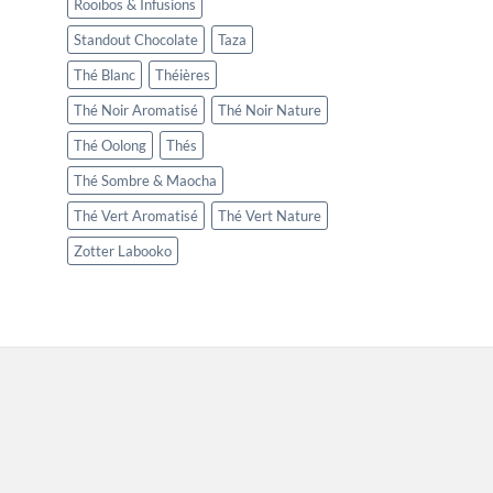
Rooïbos & Infusions
Standout Chocolate
Taza
Thé Blanc
Théières
Thé Noir Aromatisé
Thé Noir Nature
Thé Oolong
Thés
Thé Sombre & Maocha
Thé Vert Aromatisé
Thé Vert Nature
Zotter Labooko