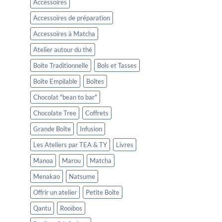
Accessoires
Accessoires de préparation
Accessoires à Matcha
Atelier autour du thé
Boite Traditionnelle
Bols et Tasses
Boîte Empilable
Boîtes
Chocolat "bean to bar"
Chocolate Tree
Coffrets
Grande Boîte
Infusion
Les Ateliers par TEA & TY
Livres
Manoa
Marou
Matcha
Menakao
Natsume
Offrir un atelier
Petite Boîte
Qantu
Rooïbos