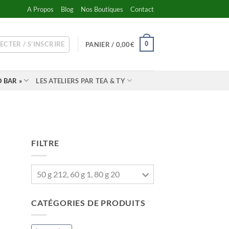
A Propos
Blog
Nos Boutiques
Contact
ECTER / S’INSCRIRE
0
PANIER /
0,00
€
 BAR »
LES ATELIERS PAR TEA & TY
FILTRE
50 g 212, 60 g 1, 80 g 20
CATÉGORIES DE PRODUITS