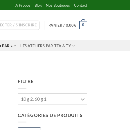
A Propos
Blog
Nos Boutiques
Contact
ECTER / S’INSCRIRE
0
PANIER /
0,00
€
 BAR »
LES ATELIERS PAR TEA & TY
FILTRE
10 g 2, 60 g 1
CATÉGORIES DE PRODUITS