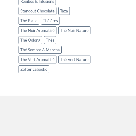
Rooïbos & Infusions
Standout Chocolate
Taza
Thé Blanc
Théières
Thé Noir Aromatisé
Thé Noir Nature
Thé Oolong
Thés
Thé Sombre & Maocha
Thé Vert Aromatisé
Thé Vert Nature
Zotter Labooko