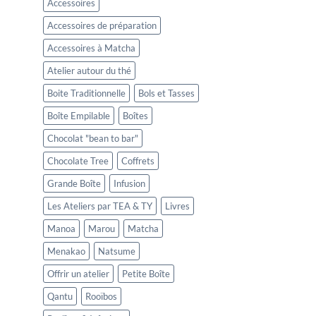
Accessoires
Accessoires de préparation
Accessoires à Matcha
Atelier autour du thé
Boite Traditionnelle
Bols et Tasses
Boîte Empilable
Boîtes
Chocolat "bean to bar"
Chocolate Tree
Coffrets
Grande Boîte
Infusion
Les Ateliers par TEA & TY
Livres
Manoa
Marou
Matcha
Menakao
Natsume
Offrir un atelier
Petite Boîte
Qantu
Rooïbos