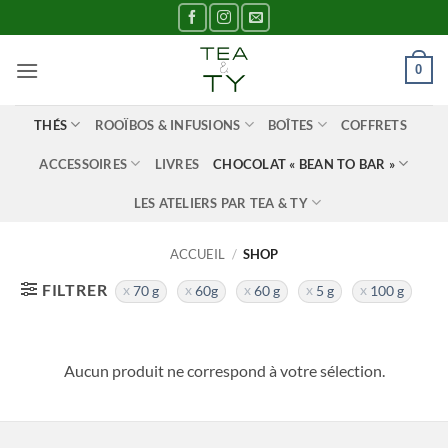
Passer
au
contenu
0
THÉS
ROOÏBOS & INFUSIONS
BOÎTES
COFFRETS
ACCESSOIRES
LIVRES
CHOCOLAT « BEAN TO BAR »
LES ATELIERS PAR TEA & TY
ACCUEIL
/
SHOP
FILTRER
70 g
60g
60 g
5 g
100 g
Aucun produit ne correspond à votre sélection.