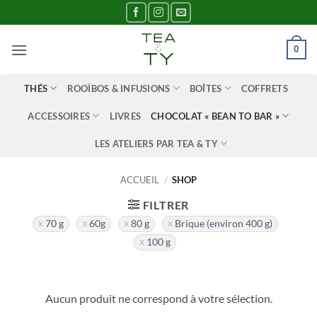
Passer
au
contenu
0
THÉS
ROOÏBOS & INFUSIONS
BOÎTES
COFFRETS
ACCESSOIRES
LIVRES
CHOCOLAT « BEAN TO BAR »
LES ATELIERS PAR TEA & TY
ACCUEIL
/
SHOP
FILTRER
70 g
60g
80 g
Brique (environ 400 g)
100 g
Aucun produit ne correspond à votre sélection.